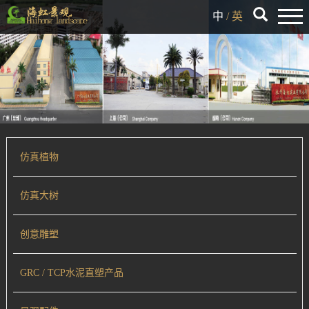
中
/
英
仿真植物
仿真大树
创意雕塑
GRC / TCP水泥直塑产品