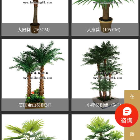
大扇葵（165CM）
大扇葵（105 CM）
在
美国金山葵树2杆
小椰葵树组（5杆）
线
客
服