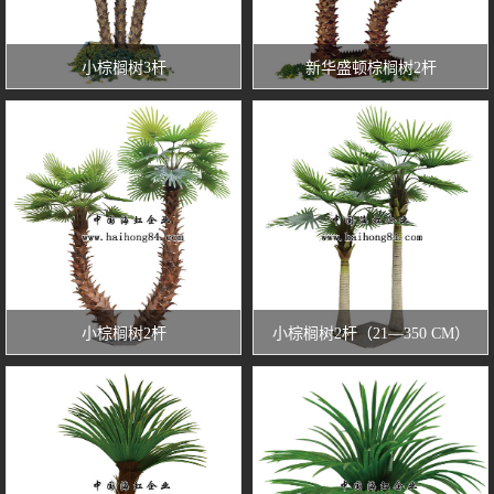
小棕榈树3杆
新华盛顿棕榈树2杆
小棕榈树2杆
小棕榈树2杆（21—350 CM）