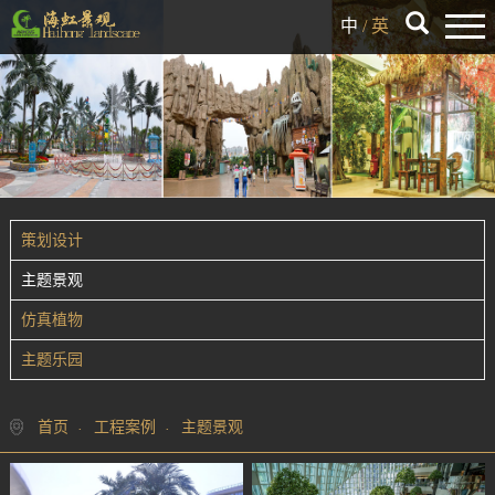
中
/
英
策划设计
主题景观
仿真植物
主题乐园
首页
工程案例
主题景观