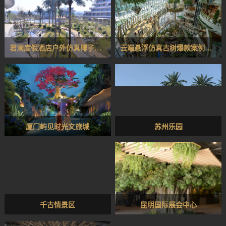
君澜度假酒店户外仿真椰子树景观项目
云端悬浮仿真古树爆款案例｜海虹景观全案落地重庆光环购物公园高空悬浮雨林
厦门屿见时光文旅城
苏州乐园
千古情景区
昆明国际展会中心