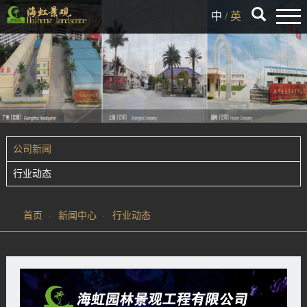
中
/
英
公司新闻
行业动态
首页
新闻中心
行业动态