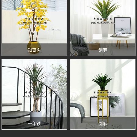
银杏树
剑麻
千年铁
剑麻