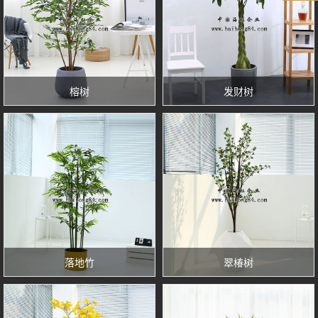
榕树
发财树
落地竹
翠椿树