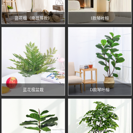
蓝花楹（南昌展款）
I款琴叶榕
蓝花楹盆栽
D款琴叶榕