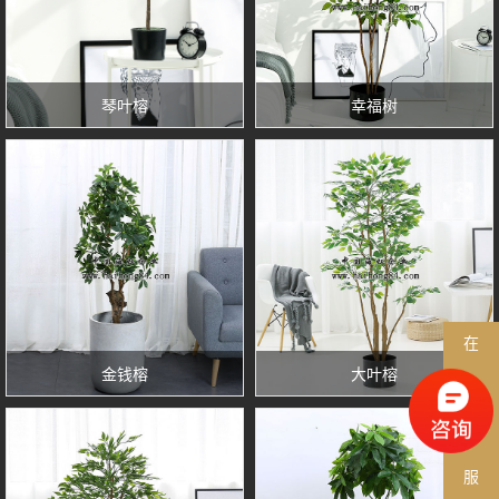
琴叶榕
幸福树
在
金钱榕
大叶榕
线
客
服