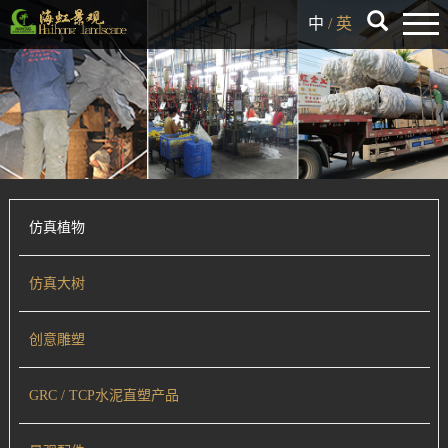
中
/
英
仿真植物
仿真大树
创意雕塑
GRC / TCP水泥直塑产品