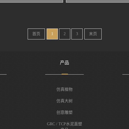
首页
1
2
3
末页
产品
仿真植物
仿真大树
创意雕塑
GRC / TCP水泥直塑