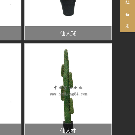
线
客
服
仙人球
仙人柱