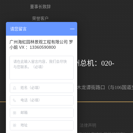
董事长致辞
荣誉客户
请您留言
海虹优势
广州海虹园林景观工程有限公司 罗
小姐 VX ：13360590800
服务热线
400-88111-96 / 广州总机：020-
36739612
邮箱：yzhh84@vip.sina.com
地址：广州市白云区人和镇木龙谭街路口（与106国道
叉口）
联系我们
网站导航
意见反馈
法律声明