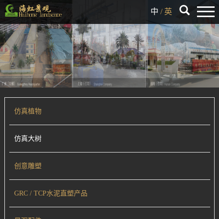
中
/
英
仿真植物
仿真大树
创意雕塑
GRC / TCP水泥直塑产品