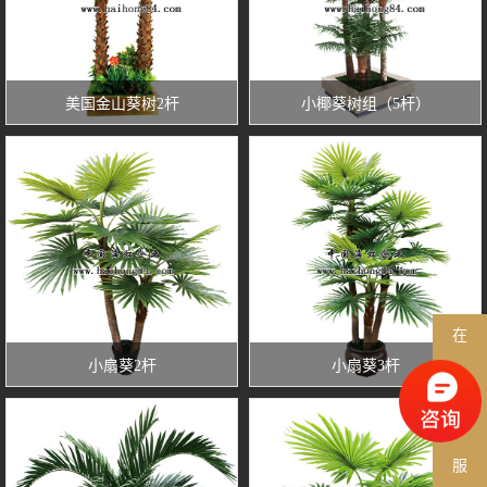
美国金山葵树2杆
小椰葵树组（5杆）
在
小扇葵2杆
小扇葵3杆
线
客
服