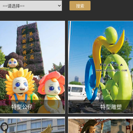
特型公仔
特型雕塑