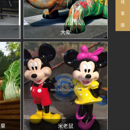
线
客
服
大象
水果
米老鼠