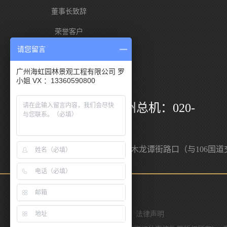
董事长致辞
荣誉客户
请您留言
海虹优势
广州海虹园林景观工程有限公司 罗
小姐 VX ：13360590800
服务热线
400-88111-96 / 广州总机：020-
36739612
邮箱：yzhh84@vip.sina.com
地址：广州市白云区人和镇木龙谭街路口（与106国道
叉口）
联系我们
网站导航
意见反馈
法律声明