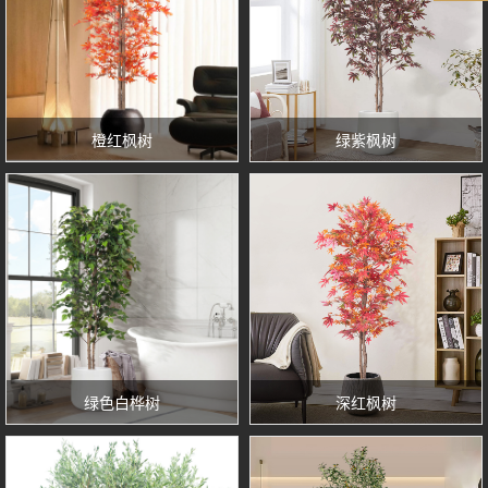
橙红枫树
绿紫枫树
绿色白桦树
深红枫树