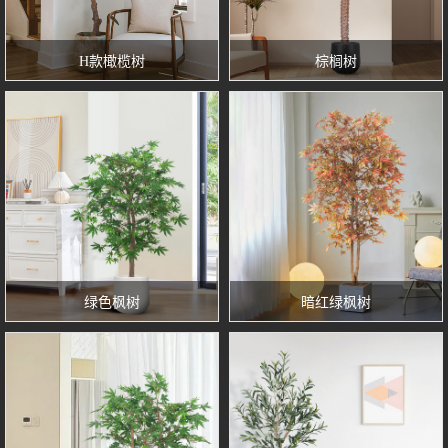
H款橄榄树
棕榈树
绿色枫树
暗红绿枫树