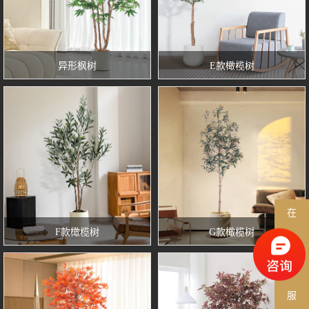
异形枫树
E款橄榄树
在
F款橄榄树
G款橄榄树
线
客
服