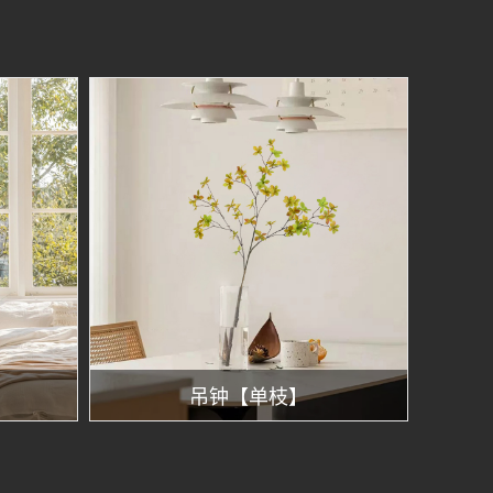
吊钟【单枝】