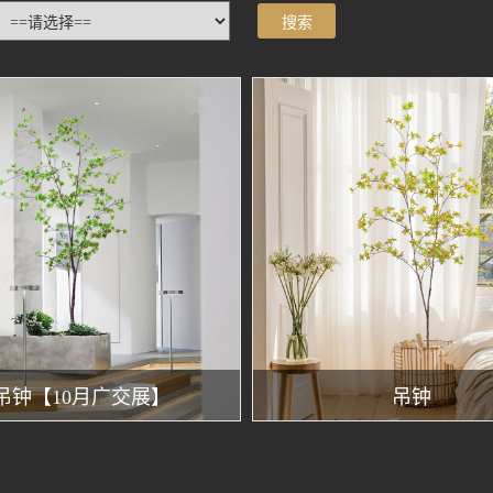
吊钟【10月广交展】
吊钟