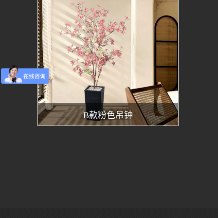
B款粉色吊钟