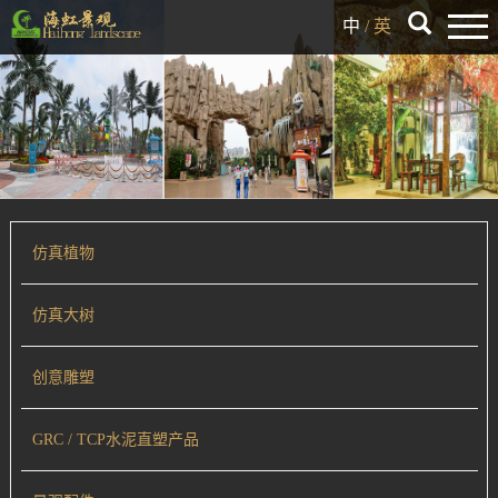
中
/
英
仿真植物
仿真大树
创意雕塑
GRC / TCP水泥直塑产品