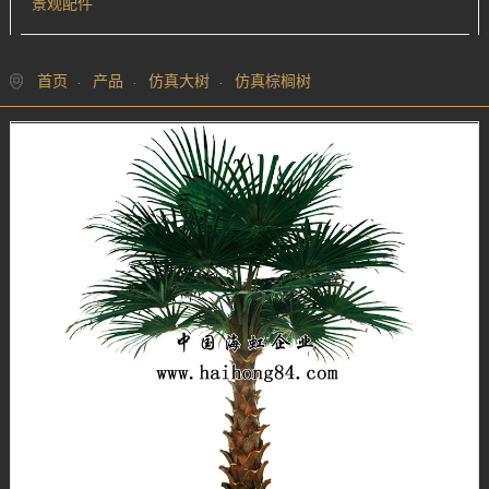
景观配件
首页
产品
仿真大树
仿真棕榈树