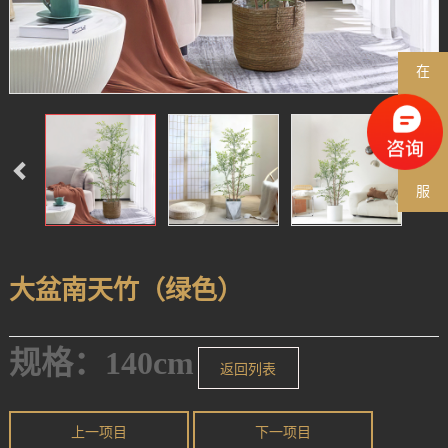
在
线
客
服
大盆南天竹（绿色）
规格：140cm
返回列表
上一项目
下一项目