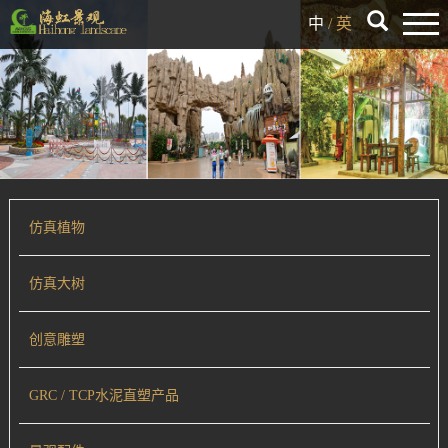
中
/
英
仿真植物
仿真大树
创意雕塑
GRC / TCP水泥直塑产品